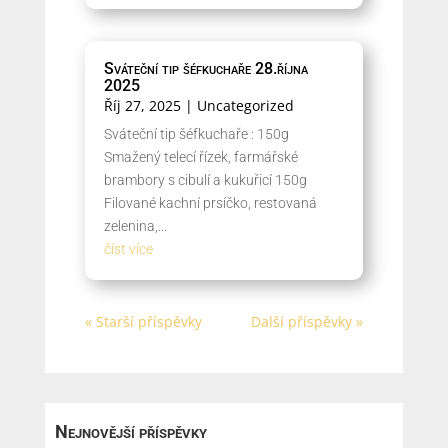
Sváteční tip šéfkuchaře 28.října
2025
Říj 27, 2025
|
Uncategorized
Sváteční tip šéfkuchaře : 150g
Smažený telecí řízek, farmářské
brambory s cibulí a kukuřicí 150g
Filované kachní prsíčko, restovaná
zelenina,...
číst více
« Starší příspěvky
Další příspěvky »
Nejnovější příspěvky