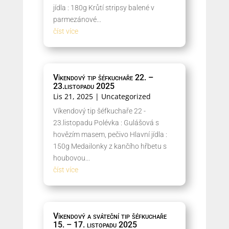
jídla : 180g Krůtí stripsy balené v
parmezánové...
číst více
Víkendový tip šéfkuchaře 22. –
23.listopadu 2025
Lis 21, 2025
|
Uncategorized
Víkendový tip šéfkuchaře 22 -
23.listopadu Polévka : Gulášová s
hovězím masem, pečivo Hlavní jídla :
150g Medailonky z kančího hřbetu s
houbovou...
číst více
Víkendový a sváteční tip šéfkuchaře
15. – 17. listopadu 2025