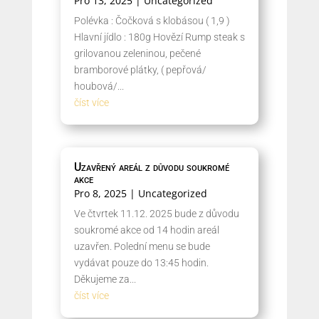
Pro 13, 2025
|
Uncategorized
Polévka : Čočková s klobásou ( 1,9 )
Hlavní jídlo : 180g Hovězí Rump steak s
grilovanou zeleninou, pečené
bramborové plátky, ( pepřová/
houbová/...
číst více
Uzavřený areál z důvodu soukromé
akce
Pro 8, 2025
|
Uncategorized
Ve čtvrtek 11.12. 2025 bude z důvodu
soukromé akce od 14 hodin areál
uzavřen. Polední menu se bude
vydávat pouze do 13:45 hodin.
Děkujeme za...
číst více