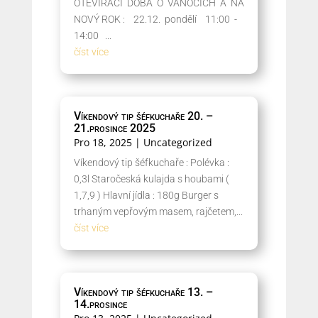
OTEVÍRACÍ DOBA O VÁNOCÍCH A NA
NOVÝ ROK : 22.12. pondělí 11:00 -
14:00 ...
číst více
Víkendový tip šéfkuchaře 20. –
21.prosince 2025
Pro 18, 2025
|
Uncategorized
Víkendový tip šéfkuchaře : Polévka :
0,3l Staročeská kulajda s houbami (
1,7,9 ) Hlavní jídla : 180g Burger s
trhaným vepřovým masem, rajčetem,...
číst více
Víkendový tip šéfkuchaře 13. –
14.prosince