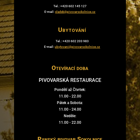
Tel.: +420 602 145 127
E-mail:
sladek@pivovarsokolnice.cz
Ubytování
Tel.: +420 602 203 983
E-mail:
ubytovani@pivovarsokolnice.cz
Otevírací doba
PIVOVARSKÁ RESTAURACE
Pondělí až Čtvrtek:
11.00 - 22.00
Pátek a Sobota:
11.00 - 24.00
Neděle:
11.00 - 22.00
Panský pivovar Sokolnice