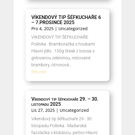
VÍKENDOVÝ TIP ŠÉFKUCHAŘE 6
– 7.PROSINCE 2025
Pro 4, 2025
|
Uncategorized
VÍKENDOVÝ TIP ŠÉFKUCHAŘE
Polévka : Bramboračka s houbami
Hlavní jídlo : 150g Steak z lososa s
grilovanou zeleninou, restované
brambory, citronová...
číst více
Víkendový tip šéfkuchaře 29. – 30.
listopadu 2025
Lis 27, 2025
|
Uncategorized
Víkendový tip šéfkuchaře 29 - 30.
listopadu Polévka : Maďarská
fazolačka s klobásou, pečivo Hlavní