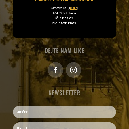
Zámecká 151, (
Mapa
)
664 52 Sokolnice
IČ: 05237971
DIČ: CZ05237971
DEJTE NÁM LIKE
NEWSLETTER