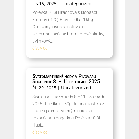
Lis 15, 2025
|
Uncategorized
Polévka : 0,3l Hrachová s klobásou,
krutony ( 1,9 ) Hlavní jídla : 150g
Grilovaný losos s restovanou
zeleninou, pečené bramborové plátky,
bylinkový...
číst více
Svatomartinské hody v Pivovaru
Sokolnice 8. – 11.listopadu 2025
Říj 29, 2025
|
Uncategorized
Svatomartinské hody 8. - 11. listopadu
2025 : Předkrm : 50g Jemná paštika z
husích jater s ovocným coulis a
rozpečenou bagetkou Polévka : 0,3l
Husí...
číst více