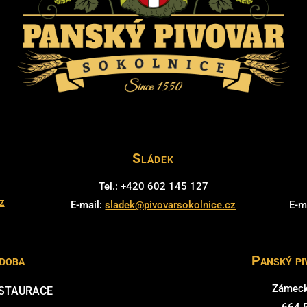
Sládek
Tel.: +420 602 145 127
z
E-mail:
sladek@pivovarsokolnice.cz
E-m
 doba
Panský pi
Zámeck
ESTAURACE
664 