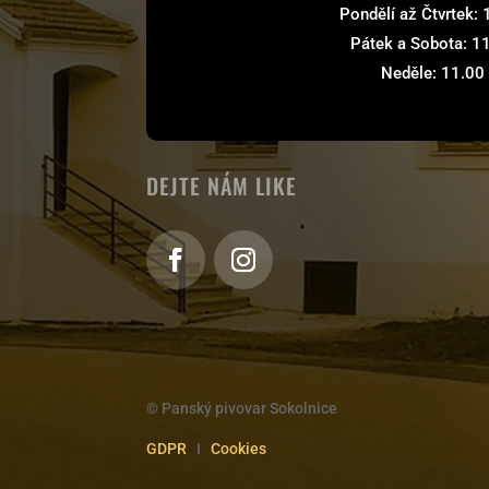
Pondělí až Čtvrtek:
Pátek a Sobota: 1
Neděle: 11.00
DEJTE NÁM LIKE
© Panský pivovar Sokolnice
GDPR
I
Cookies