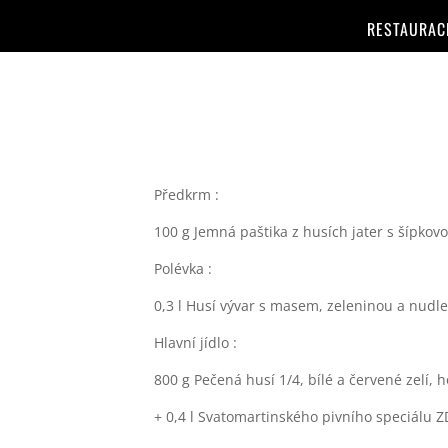
RESTAURAC
Předkrm :
100 g Jemná paštika z husích jater s šípko
Polévka :
0,3 l Husí vývar s masem, zeleninou a nudle
Hlavní jídlo :
800 g Pečená husí 1/4, bílé a červené zelí,
+ 0,4 l Svatomartinského pivního speciálu