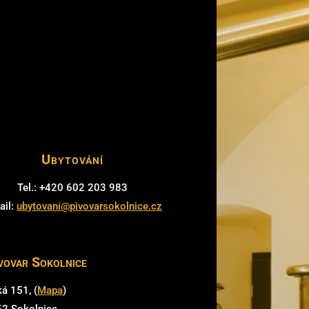
Ubytování
Tel.: +420 602 203 983
ail:
ubytovani@pivovarsokolnice.cz
vovar Sokolnice
á 151, (
Mapa
)
52 Sokolnice