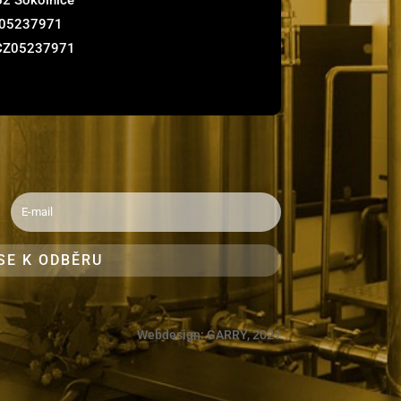
 05237971
 CZ05237971
SE K ODBĚRU
Webdesign:
GARRY
, 2021