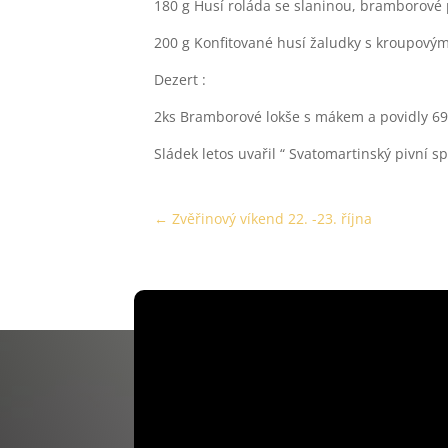
180 g Husí roláda se slaninou, bramborové 
200 g Konfitované husí žaludky s kroupový
Dezert :
2ks Bramborové lokše s mákem a povidly 69
Sládek letos uvařil “ Svatomartinský pivní sp
←
Zvěřinový víkend 22. -23. října