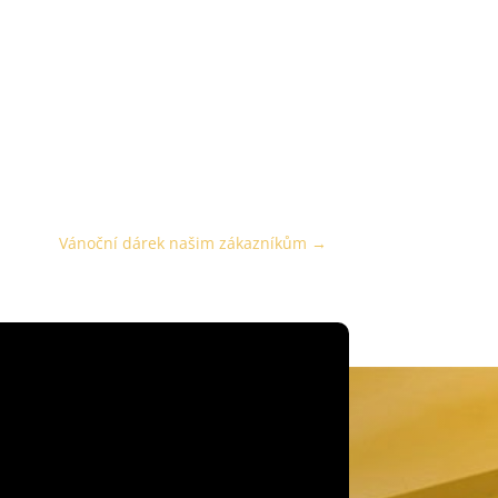
Vánoční dárek našim zákazníkům
→