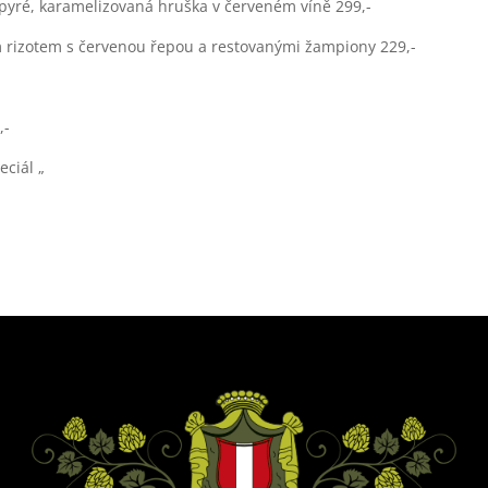
pyré, karamelizovaná hruška v červeném víně 299,-
m rizotem s červenou řepou a restovanými žampiony 229,-
,-
eciál „