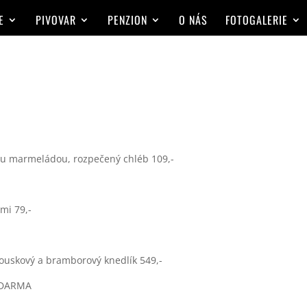
E
PIVOVAR
PENZION
O NÁS
FOTOGALERIE
vou marmeládou, rozpečený chléb 109,-
mi 79,-
 houskový a bramborový knedlík 549,-
 ZDARMA