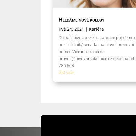
Hledáme nové kolegy
Kvě 24, 2021
|
Kariéra
Do naší pivovarské restaurace přijmeme 
pozici číšník/ servírka na hlavní pracovní
poměr. Více informací na
provoz@pivovarsokolnice.cz nebo na tel.
786 568.
číst více