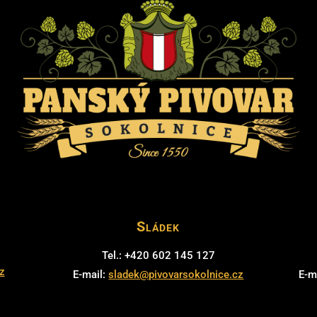
Sládek
Tel.: +420 602 145 127
z
E-mail:
sladek@pivovarsokolnice.cz
E-m