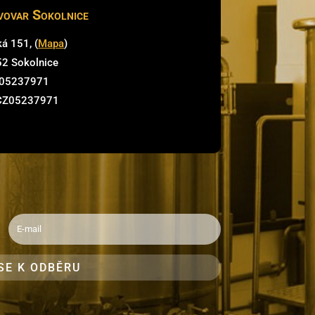
vovar Sokolnice
á 151, (
Mapa
)
52 Sokolnice
 05237971
 CZ05237971
SE K ODBĚRU