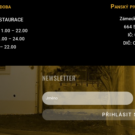
 doba
Panský pi
Zámeck
ESTAURACE
664 
 11.00 – 22.00
IČ:
1.00 – 24.00
DIČ:
 – 22.00
NEWSLETTER
PŘIHLÁSIT 