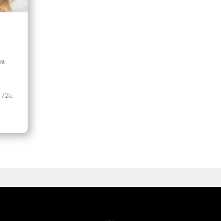
na
: 725