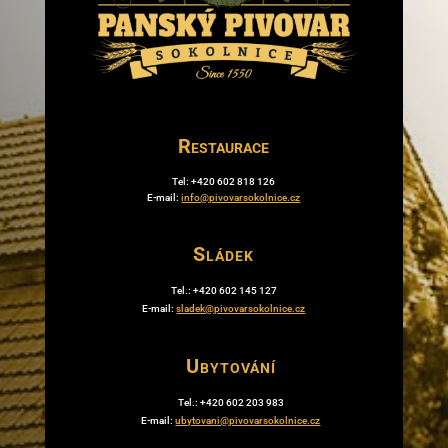
Restaurace
Tel: +420 602 818 126
E-mail:
info@pivovarsokolnice.cz
Sládek
Tel.: +420 602 145 127
E-mail:
sladek@pivovarsokolnice.cz
Ubytování
Tel.: +420 602 203 983
E-mail:
ubytovani@pivovarsokolnice.cz