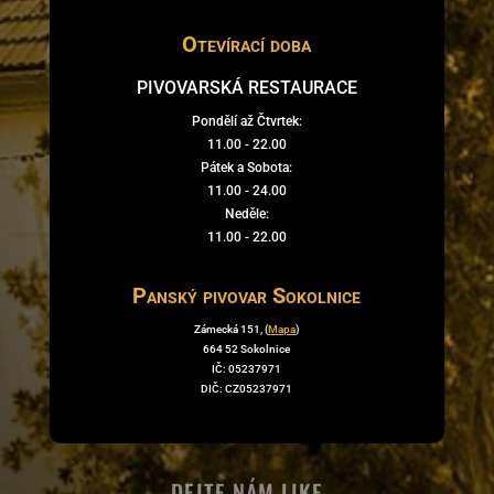
Otevírací doba
PIVOVARSKÁ RESTAURACE
Pondělí až Čtvrtek:
11.00 - 22.00
Pátek a Sobota:
11.00 - 24.00
Neděle:
11.00 - 22.00
Panský pivovar Sokolnice
Zámecká 151, (
Mapa
)
664 52 Sokolnice
IČ: 05237971
DIČ: CZ05237971
DEJTE NÁM LIKE