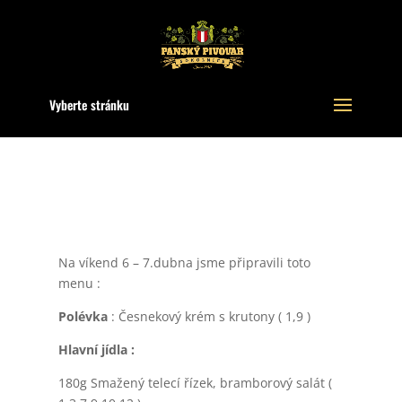
Vyberte stránku
Na víkend 6 – 7.dubna jsme připravili toto
menu :
Polévka
: Česnekový krém s krutony ( 1,9 )
Hlavní jídla :
180g Smažený telecí řízek, bramborový salát (