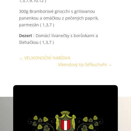
1,3,7,9,10,12 )
300g Bramborové gnocchi s grilovanou
panenkou a omáčkou z pečených paprik,
parmezán ( 1,3,7 )
Dezert
: Domácí lívanečky s borůvkami a
šlehačkou ( 1,3,7 )
←
VELIKONOČNÍ NABÍDKA
Víkendový tip šéfkuchaře
→