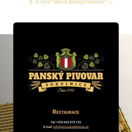
8.- 9. října " Víkend dýňových specialit "
→
Restaurace
Tel: +420 602 818 126
E-mail:
info@pivovarsokolnice.cz