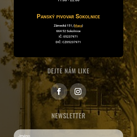
Panský pivovar Sokolnice
Zámecká 151, (
Mapa
)
664 52 Sokolnice
IČ: 05237971
DIČ: CZ05237971
DEJTE NÁM LIKE
NEWSLETTER