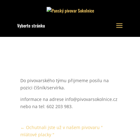
Vyberte stránku
Do pivovarského týmu přijmeme posilu na
pozici číšník/servírka.
informace na adrese info@pivovarsokolnice.cz
nebo na tel: 602 203 983.
←
Ochutnali jste už v našem pivovaru "
mlátové placky "