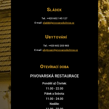
Sládek
Tel.: +420 602 145 127
E-mail:
sladek@pivovarsokolnice.cz
Ubytování
Tel.: +420 602 203 983
E-mail:
ubytovani@pivovarsokolnice.cz
Otevírací doba
PIVOVARSKÁ RESTAURACE
Pondělí až Čtvrtek:
11.00 - 22.00
Pátek a Sobota:
11.00 - 24.00
Neděle:
11.00 - 22.00