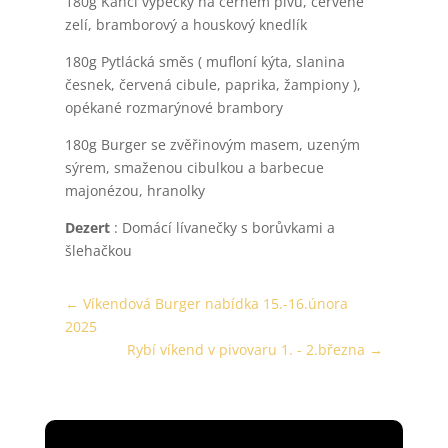
180g Kančí výpečky na černém pivu, červené
zelí, bramborový a houskový knedlík
180g Pytlácká směs ( mufloní kýta, slanina
česnek, červená cibule, paprika, žampiony ),
opékané rozmarýnové brambory
180g Burger se zvěřinovým masem, uzeným
sýrem, smaženou cibulkou a barbecue
majonézou, hranolky
Dezert
: Domácí lívanečky s borůvkami a
šlehačkou
←
Víkendová Burger nabídka 15.-16.února
2025
Rybí víkend v pivovaru 1. - 2.března
→