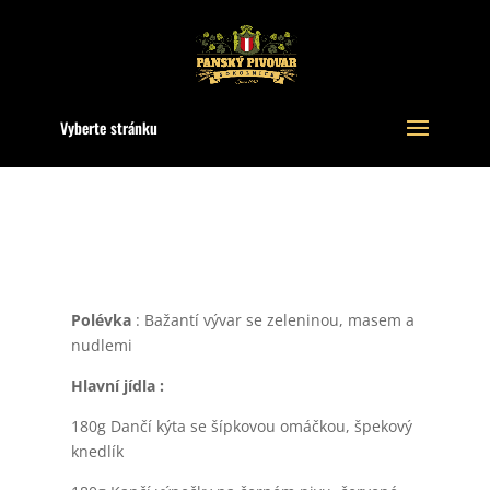
Vyberte stránku
Polévka
: Bažantí vývar se zeleninou, masem a
nudlemi
Hlavní jídla :
180g Dančí kýta se šípkovou omáčkou, špekový
knedlík