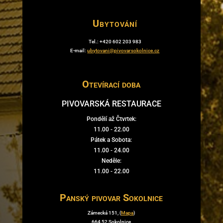
Ubytování
Tel.: +420 602 203 983
E-mail:
ubytovani@pivovarsokolnice.cz
Otevírací doba
PIVOVARSKÁ RESTAURACE
Pondělí až Čtvrtek:
11.00 - 22.00
Pátek a Sobota:
11.00 - 24.00
Neděle:
11.00 - 22.00
Panský pivovar Sokolnice
Zámecká 151, (
Mapa
)
664 52 Sokolnice