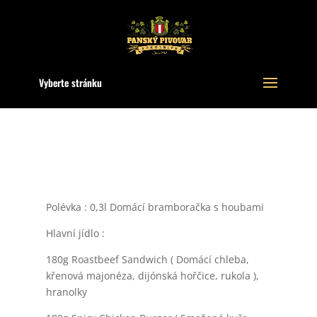
Vyberte stránku
Polévka : 0,3l Domácí bramboračka s houbami
Hlavní jídlo :
180g Roastbeef Sandwich ( Domácí chleba,
křenová majonéza, dijónská hořčice, rukola ),
hranolky