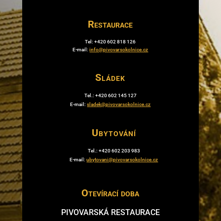
Restaurace
Tel: +420 602 818 126
E-mail:
info@pivovarsokolnice.cz
Sládek
Tel.: +420 602 145 127
E-mail:
sladek@pivovarsokolnice.cz
Ubytování
Tel.: +420 602 203 983
E-mail:
ubytovani@pivovarsokolnice.cz
Otevírací doba
PIVOVARSKÁ RESTAURACE