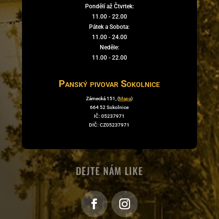
Pondělí až Čtvrtek:
11.00 - 22.00
Pátek a Sobota:
11.00 - 24.00
Neděle:
11.00 - 22.00
Panský pivovar Sokolnice
Zámecká 151, (
Mapa
)
664 52 Sokolnice
IČ: 05237971
DIČ: CZ05237971
DEJTE NÁM LIKE