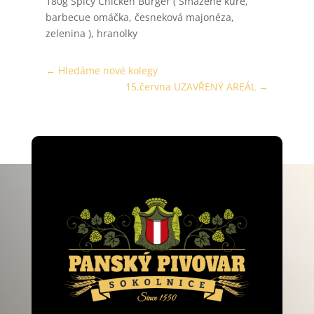
180g Spicy Chicken Burger ( Smažené kuře,
barbecue omáčka, česneková majonéza,
zelenina ), hranolky
←
Hledáme nové kolegy
15.června UZAVŘENÝ AREÁL
→