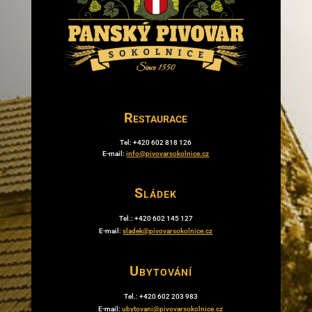
Restaurace
Tel: +420 602 818 126
E-mail:
info@pivovarsokolnice.cz
Sládek
Tel.: +420 602 145 127
E-mail:
sladek@pivovarsokolnice.cz
Ubytování
Tel.: +420 602 203 983
E-mail:
ubytovani@pivovarsokolnice.cz