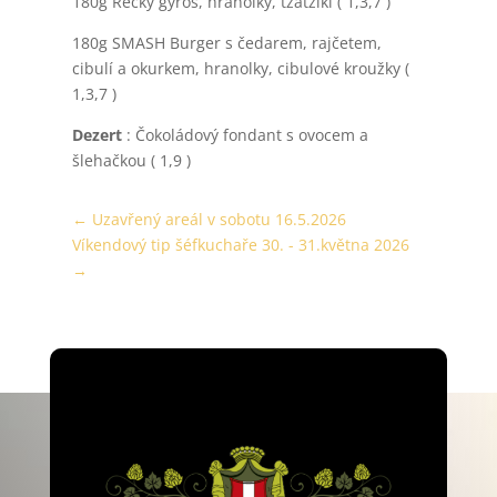
180g Řecký gyros, hranolky, tzatziki ( 1,3,7 )
180g SMASH Burger s čedarem, rajčetem,
cibulí a okurkem, hranolky, cibulové kroužky (
1,3,7 )
Dezert
: Čokoládový fondant s ovocem a
šlehačkou ( 1,9 )
←
Uzavřený areál v sobotu 16.5.2026
Víkendový tip šéfkuchaře 30. - 31.května 2026
→