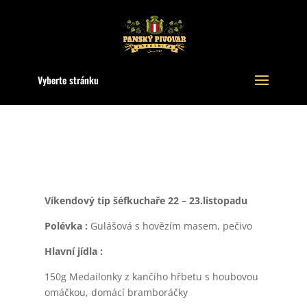
Vyberte stránku
Víkendový tip šéfkuchaře 22 – 23.listopadu
Polévka :
Gulášová s hovězím masem, pečivo
Hlavní jídla :
150g Medailonky z kančího hřbetu s houbovou
omáčkou, domácí bramboráčky