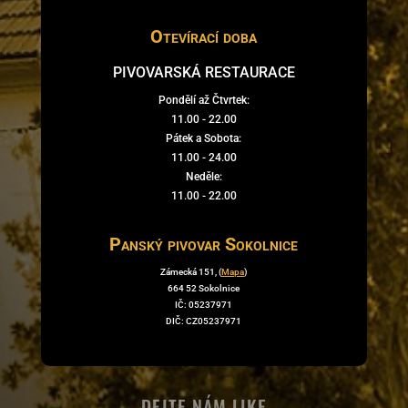
Otevírací doba
PIVOVARSKÁ RESTAURACE
Pondělí až Čtvrtek:
11.00 - 22.00
Pátek a Sobota:
11.00 - 24.00
Neděle:
11.00 - 22.00
Panský pivovar Sokolnice
Zámecká 151, (
Mapa
)
664 52 Sokolnice
IČ: 05237971
DIČ: CZ05237971
DEJTE NÁM LIKE