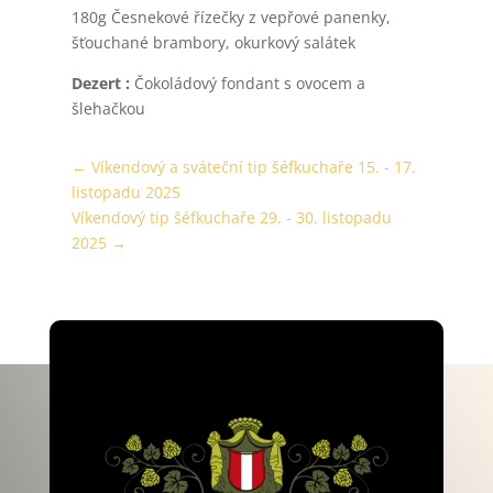
180g Česnekové řízečky z vepřové panenky,
šťouchané brambory, okurkový salátek
Dezert :
Čokoládový fondant s ovocem a
šlehačkou
←
Víkendový a sváteční tip šéfkuchaře 15. - 17.
listopadu 2025
Víkendový tip šéfkuchaře 29. - 30. listopadu
2025
→