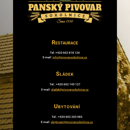
Restaurace
Tel: +420 602 818 126
E-mail:
info@pivovarsokolnice.cz
Sládek
Tel.: +420 602 145 127
E-mail:
sladek@pivovarsokolnice.cz
Ubytování
Tel.: +420 602 203 983
E-mail:
ubytovani@pivovarsokolnice.cz